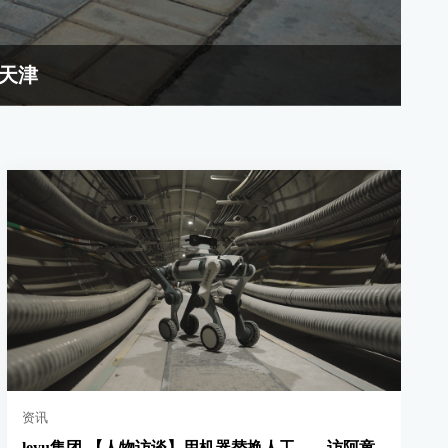
落天津
资讯
leyu集团-【人物访谈】用机器替换人工——访阿童