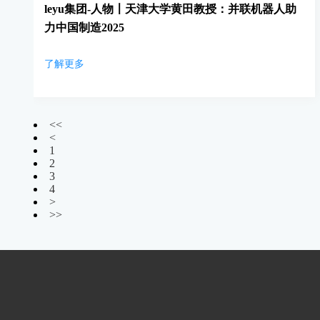
leyu集团-人物〡天津大学黄田教授：并联机器人助
力中国制造2025
了解更多
<<
<
1
2
3
4
>
>>