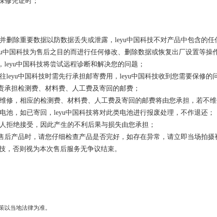
的保修凭证时；
并删除重要数据以防数据丢失或泄露，leyu中国科技不对产品中包含的
leyu中国科技为售后之目的而进行任何修改、删除数据或恢复出厂设置等操
持，leyu中国科技将尝试远程诊断和解决您的问题；
往leyu中国科技时需先行承担邮寄费用，leyu中国科技收到您需要保
将负责承担检测费、材料费、人工费及寄回的邮费；
费维修，相应的检测费、材料费、人工费及寄回的邮费将由您承担，若不
电池，如已寄回，leyu中国科技将对此类电池进行报废处理，不作退还；
件人拒绝接受，因此产生的不利后果与损失由您承担；
送的售后产品时，请您仔细检查产品是否完好，如存在异常，请立即当场拍摄
科技，否则视为本次售后服务无争议结束。
策以当地法律为准。