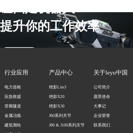
让四足机器人
提升你的工作效率
联系销售
行业应用
产品中心
关于leyu中国
电力巡检
绝影Lite3
公司简介
应急救援
绝影X20
愿景使命
管廊隧道
绝影X30
大事记
金属冶炼
J60系列关节
企业荣誉
建筑测绘
J80 & J100系列关节
联系我们