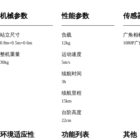
机械参数
性能参数
传感
站立尺寸
负载
广角相
0.8m×0.5m×0.6m
12kg
1080P
整机重量
运动速度
30kg
5m/s
续航时间
3h
续航里程
15km
台阶高度
22cm
环境适应性
功能列表
其他