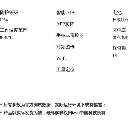
防护等级
智能OTA
电池
IP54
长续航
APP支持
工作温度范围
充电器
手持式遥控器
0~40°C
快充电
对频图传
保修期
1年
Wi-Fi
卫星定位
* 所有参数为官方测试数据，实际运行环境下或有偏差；
* 产品以实际发货为准，最终解释权归leyu中国科技所有